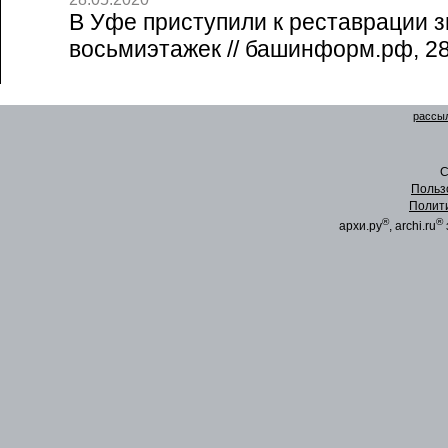
В Уфе приступили к реставрации 
восьмиэтажек // башинформ.рф, 28
рассыл
C
Польз
Полит
®
®
архи.ру
, archi.ru