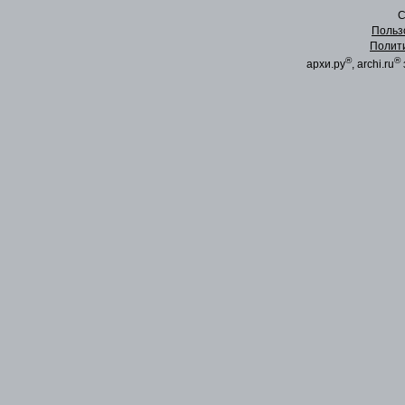
C
Польз
Полит
®
®
архи.ру
, archi.ru