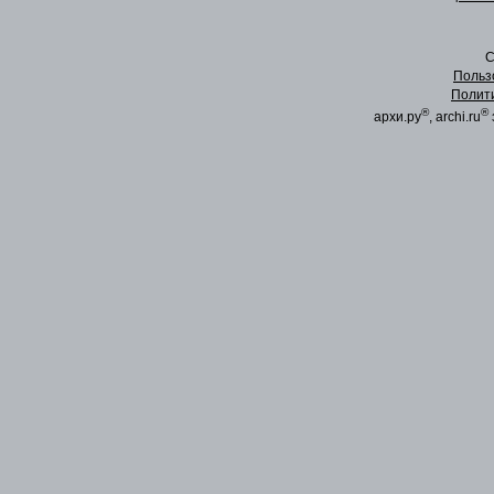
C
Польз
Полит
®
®
архи.ру
, archi.ru