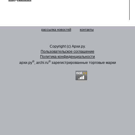
рассылка новостей
контакты
Copyright (c) Архи.ру.
Пользовательское соглашение
Политика конфиденциальности
®
®
архи.ру
, archi.ru
зарегистрированные торговые марки