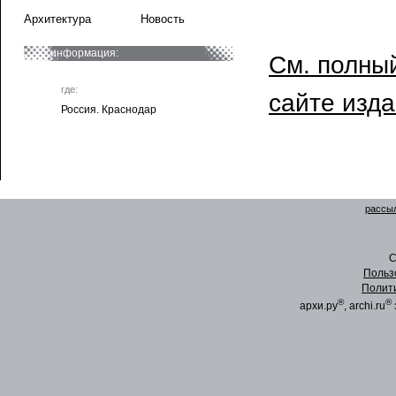
Архитектура
Новость
информация:
См. полный
где:
сайте изд
Россия. Краснодар
рассыл
C
Польз
Полит
®
®
архи.ру
, archi.ru