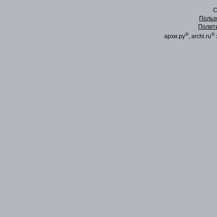
C
Польз
Полит
®
®
архи.ру
, archi.ru