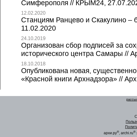
Симферополя // КРЫМ24, 27.07.20
12.02.2020
Станциям Ранцево и Скакулино – б
11.02.2020
24.10.2019
Организован сбор подписей за со
исторического центра Самары // А
18.10.2018
Опубликована новая, существенно
«Красной книги Архнадзора» // Арх
рассыл
C
Польз
Полит
®
®
архи.ру
, archi.ru