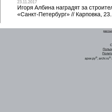
23.11.2017
Игоря Албина наградят за строите
«Санкт-Петербург» // Карповка, 23
рассыл
C
Польз
Полит
®
®
архи.ру
, archi.ru