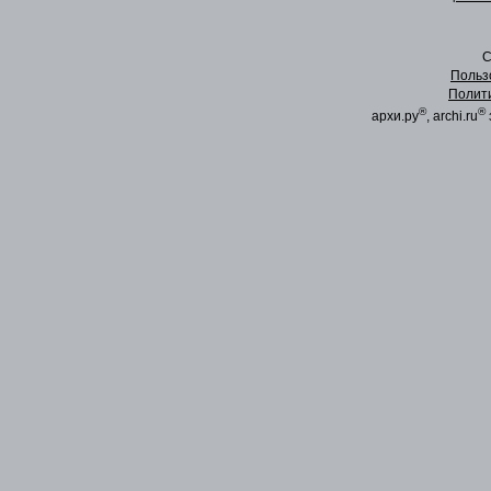
C
Польз
Полит
®
®
архи.ру
, archi.ru