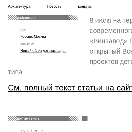
Архитектура
Новость
конкурс
информация:
8 июля на те
современног
где:
Россия. Москва
«Винзавод» 
событие:
открытый Вс
Новый облик детских садов
проектов дет
типа.
См. полный текст статьи на сай
другие тексты:
12.02.2014