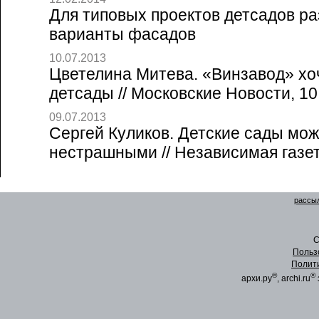
Для типовых проектов детсадов р
варианты фасадов
10.07.2013
Цветелина Митева. «Винзавод» хо
детсады // Московские Новости, 10
09.07.2013
Сергей Куликов. Детские сады мож
нестрашными // Независимая газет
рассыл
C
Польз
Полит
®
®
архи.ру
, archi.ru