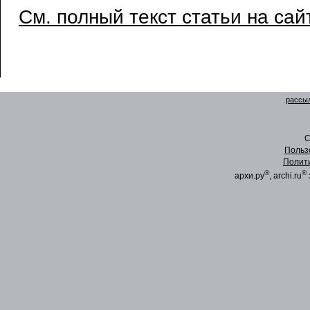
См. полный текст статьи на сай
рассыл
C
Польз
Полит
®
®
архи.ру
, archi.ru