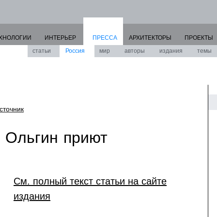
ХНОЛОГИИ
ИНТЕРЬЕР
ПРЕССА
АРХИТЕКТОРЫ
ПРОЕКТЫ
статьи
Россия
мир
авторы
издания
темы
сточник
 Ольгин приют
См. полный текст статьи на сайте
издания