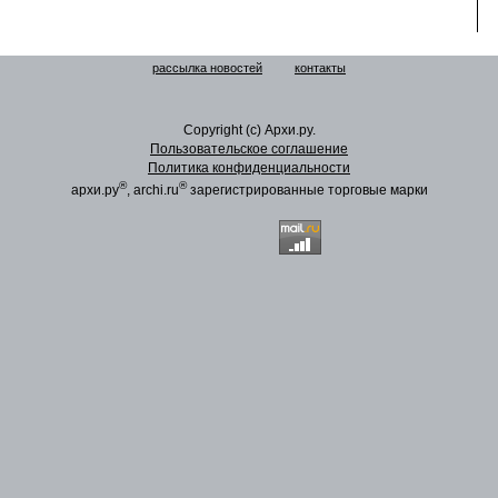
рассылка новостей
контакты
Copyright (c) Архи.ру.
Пользовательское соглашение
Политика конфиденциальности
®
®
архи.ру
, archi.ru
зарегистрированные торговые марки