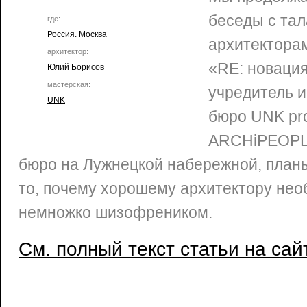
беседы с та
где:
Россия. Москва
архитекторам
архитектор:
«RE: новация
Юлий Борисов
мастерская:
учредитель и
UNK
бюро UNK pro
ARCHiPEOPL
бюро на Лужнецкой набережной, планы
то, почему хорошему архитектору не
немножко шизофреником.
См. полный текст статьи на сай