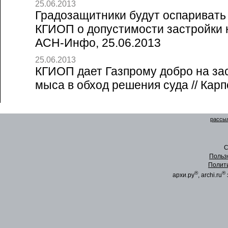
25.06.2013
Градозащитники будут оспаривать
КГИОП о допустимости застройки 
АСН-Инфо, 25.06.2013
25.06.2013
КГИОП дает Газпрому добро на за
мыса в обход решения суда // Карп
рассыл
C
Польз
Полит
®
®
архи.ру
, archi.ru