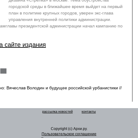
дизайна «Стрелка» в Москве. Тема обустройства
городской среды в ближайшее время выйдет на первый
план в политике крупных городов, уверен экс-глава
управления внутренней политики администрации.
 замглавы президентской администрации начал кампанию по
а сайте издания
но: Вячеслав Володин и будущее российской урбанистики //
рассылка новостей
контакты
Copyright (c) Архи.ру.
Пользовательское соглашение