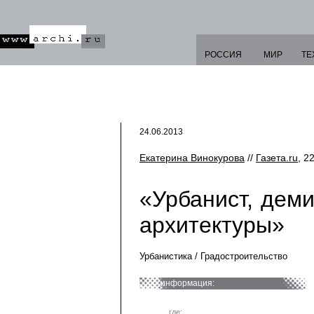
РОССИЯ
МИР
ТЕ
24.06.2013
Екатерина Винокурова
//
Газета.ru
, 2
«Урбанист, деми
архитектуры»
Урбанистика / Градостроительство
информация:
где: