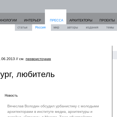
ХНОЛОГИИ
ИНТЕРЬЕР
ПРЕССА
АРХИТЕКТОРЫ
ПРОЕКТЫ
статьи
Россия
мир
авторы
издания
темы
2.06.2013 // см.
первоисточник
ург, любитель
Новость
Вячеслав Володин обсудил урбанистику с молодыми
архитекторами в институте медиа, архитектуры и