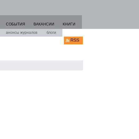
СОБЫТИЯ
ВАКАНСИИ
КНИГИ
анонсы журналов
блоги
RSS