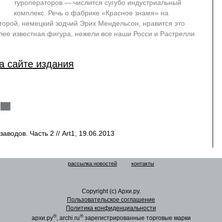
туроператоров — числится сугубо индустриальный
комплекс. Речь о фабрике «Красное знамя» на
оторой, немецкий зодчий Эрих Мендельсон, нравится это
олее известная фигура, нежели все наши Росси и Растрелли
а сайте издания
аводов. Часть 2 // Art1, 19.06.2013
рассылка новостей
контакты
Copyright (c) Архи.ру.
Пользовательское соглашение
Политика конфиденциальности
®
®
архи.ру
, archi.ru
зарегистрированные торговые марки