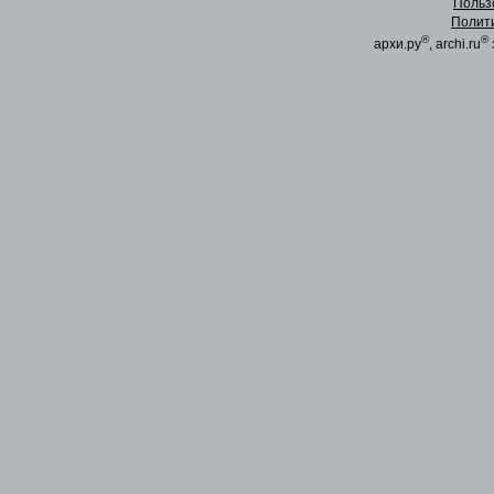
Польз
Полит
®
®
архи.ру
, archi.ru