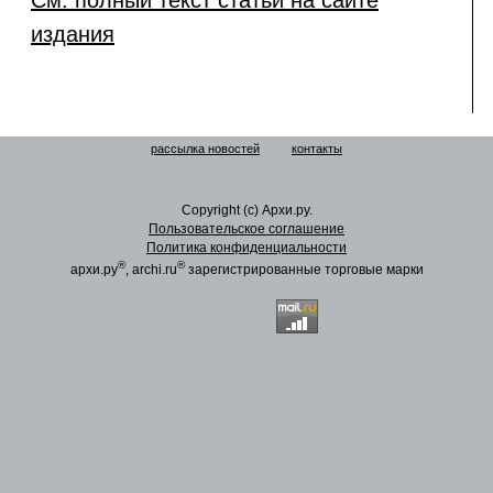
См. полный текст статьи на сайте
издания
рассылка новостей
контакты
Copyright (c) Архи.ру.
Пользовательское соглашение
Политика конфиденциальности
®
®
архи.ру
, archi.ru
зарегистрированные торговые марки