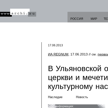
РОССИЯ
МИР
ТЕ
17.06.2013
ИА REGNUM
, 17.06.2013 // см.
перво
В Ульяновской о
церкви и мечети
культурному на
Наследие
Новость
информация: