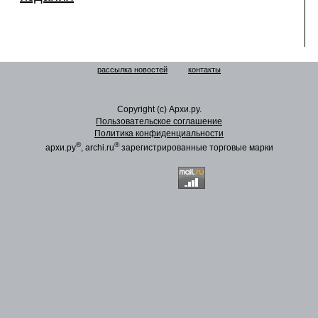
рассылка новостей
контакты
Copyright (c) Архи.ру.
Пользовательское соглашение
Политика конфиденциальности
®
®
архи.ру
, archi.ru
зарегистрированные торговые марки