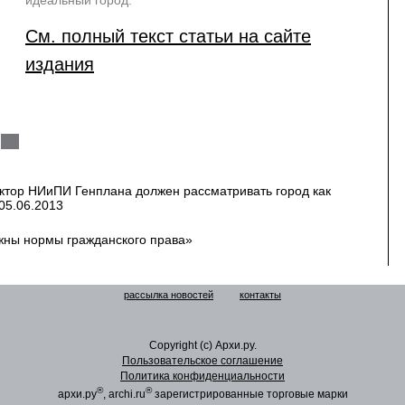
идеальный город.
См. полный текст статьи на сайте
издания
ктор НИиПИ Генплана должен рассматривать город как
05.06.2013
жны нормы гражданского права»
рассылка новостей
контакты
Copyright (c) Архи.ру.
Пользовательское соглашение
Политика конфиденциальности
®
®
архи.ру
, archi.ru
зарегистрированные торговые марки