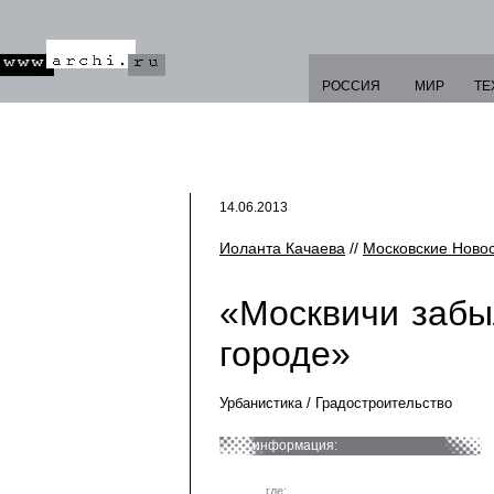
РОССИЯ
МИР
ТЕ
14.06.2013
Иоланта Качаева
//
Московские Ново
«Москвичи забы
городе»
Урбанистика / Градостроительство
информация:
где: