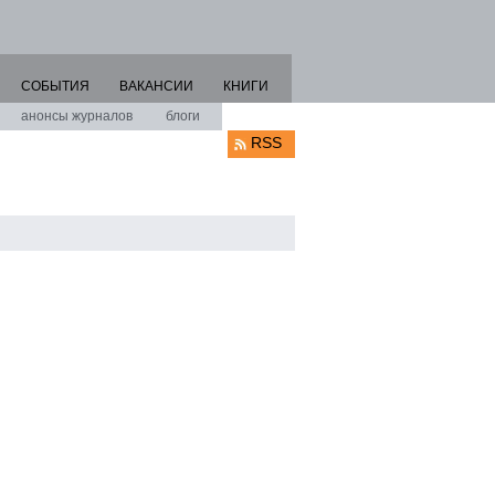
СОБЫТИЯ
ВАКАНСИИ
КНИГИ
анонсы журналов
блоги
RSS