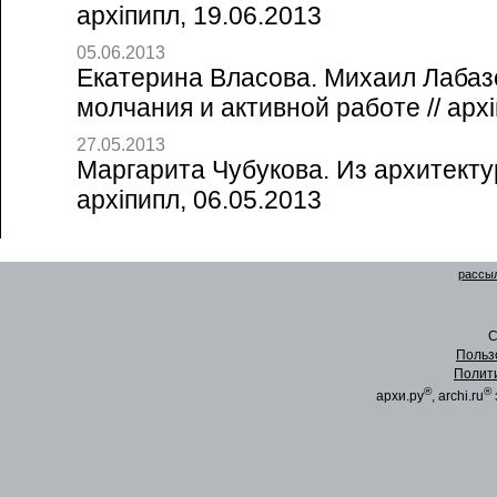
архiпипл, 19.06.2013
05.06.2013
Екатерина Власова. Михаил Лабаз
молчания и активной работе // архi
27.05.2013
Маргарита Чубукова. Из архитектур
архiпипл, 06.05.2013
рассыл
C
Польз
Полит
®
®
архи.ру
, archi.ru