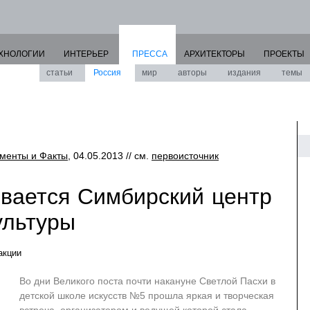
ХНОЛОГИИ
ИНТЕРЬЕР
ПРЕССА
АРХИТЕКТОРЫ
ПРОЕКТЫ
статьи
Россия
мир
авторы
издания
темы
ументы и Факты
, 04.05.2013 // см.
первоисточник
ывается Симбирский центр
ультуры
акции
Во дни Великого поста почти накануне Светлой Пасхи в
детской школе искусств №5 прошла яркая и творческая