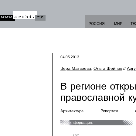
РОССИЯ
МИР
ТЕ
04.05.2013
Вера Матвеева
,
Ольга Шейпак
//
Арг
В регионе откр
православной к
Архитектура
Репортаж
информация:
где: