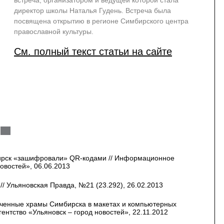
встреча, организатором и ведущей которой стала
директор школы Наталья Гудень. Встреча была
посвящена открытию в регионе Симбирского центра
православной культуры.
См. полный текст статьи на сайте
ирск «зашифровали» QR-кодами // Информационное
новостей», 06.06.2013
// Ульяновская Правда, №21 (23.292), 26.02.2013
аченные храмы Симбирска в макетах и компьютерных
ентство «Ульяновск – город новостей», 22.11.2012