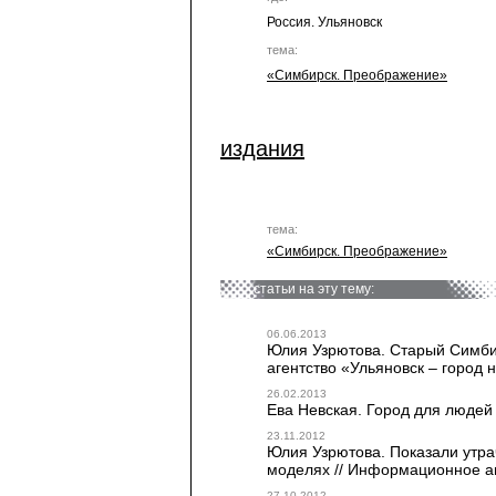
Россия. Ульяновск
тема:
«Симбирск. Преображение»
издания
тема:
«Симбирск. Преображение»
статьи на эту тему:
06.06.2013
Юлия Узрютова. Старый Симб
агентство «Ульяновск – город 
26.02.2013
Ева Невская. Город для людей 
23.11.2012
Юлия Узрютова. Показали утр
моделях // Информационное аг
27.10.2012