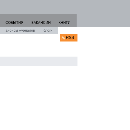
СОБЫТИЯ
ВАКАНСИИ
КНИГИ
анонсы журналов
блоги
RSS