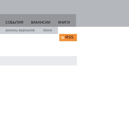
СОБЫТИЯ
ВАКАНСИИ
КНИГИ
анонсы журналов
блоги
RSS