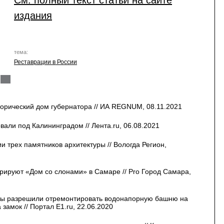
См. полный текст статьи на сайте
издания
тема:
Реставрации в России
орический дом губернатора // ИА REGNUM, 08.11.2021
вали под Калининградом // Лента.ru, 06.08.2021
ии трех памятников архитектуры // Вологда Регион,
врируют «Дом со слонами» в Самаре // Pro Город Самара,
ры разрешили отремонтировать водонапорную башню на
замок // Портал E1.ru, 22.06.2020