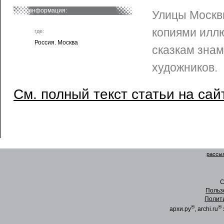
информация:
Улицы Москв
копиями иллю
где:
Россия. Москва
сказкам зна
художников.
См. полный текст статьи на сай
рассыл
C
Польз
Полит
®
®
архи.ру
, archi.ru