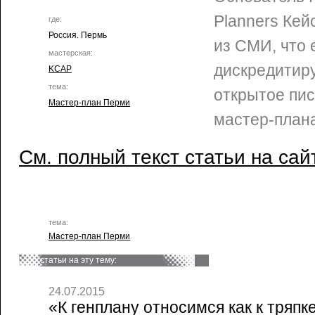
Planners Кей
где:
Россия. Пермь
из СМИ, что 
мастерская:
дискредитиру
KCAP
тема:
открытое пис
Мастер-план Перми
мастер-план
См. полный текст статьи на сай
тема:
Мастер-план Перми
статьи на эту тему:
24.07.2015
«К генплану относимся как к тряпк