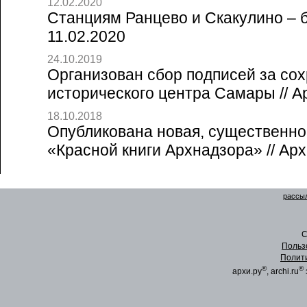
12.02.2020
Станциям Ранцево и Скакулино – б
11.02.2020
24.10.2019
Организован сбор подписей за со
исторического центра Самары // А
18.10.2018
Опубликована новая, существенно
«Красной книги Архнадзора» // Арх
рассыл
C
Польз
Полит
®
®
архи.ру
, archi.ru