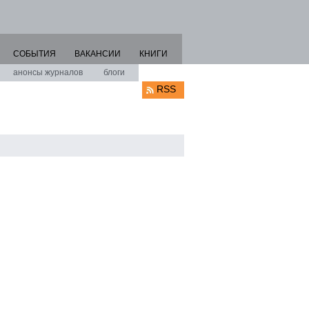
СОБЫТИЯ
ВАКАНСИИ
КНИГИ
анонсы журналов
блоги
RSS