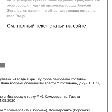
были украдены оригинальные чугунные ограждения. Об
этом сообщил главный архитектор города Алексей
Жоголев, он заявил, что областная столица потеряла
своё "лицо".
См. полный текст статьи на сайте
улавко. «Гвоздь в крышку гроба панорамы Ростова».
Дона вопреки обещаниям власти // Ростов-на-Дону - 161.ru,
 в Ивановскую горку // +1 Коммерсантъ, Газета
4.08.2020
ы // Коммерсантъ (Воронеж), Коммерсантъ (Воронеж)