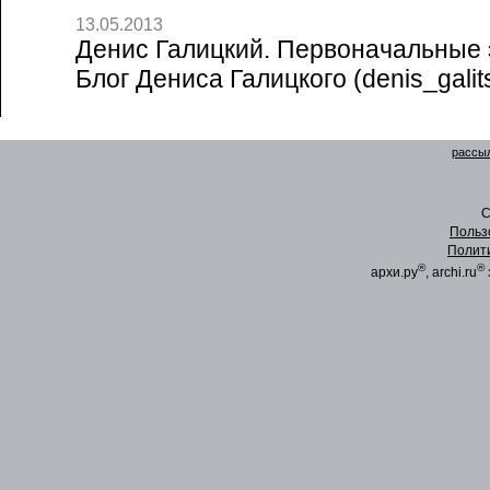
13.05.2013
Денис Галицкий. Первоначальные 
Блог Дениса Галицкого (denis_galit
рассыл
C
Польз
Полит
®
®
архи.ру
, archi.ru