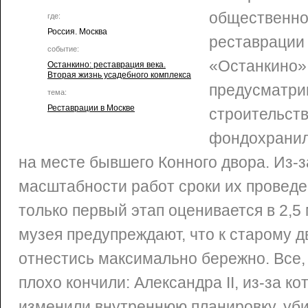
общественно
где:
Россия. Москва
реставрации
событие:
«Останкино»
Останкино: реставрация века.
Вторая жизнь усадебного комплекса
предусматр
тема:
Реставрации в Москве
строительст
фондохранил
на месте бывшего Конного двора. Из-з
масштабности работ сроки их проведе
только первый этап оценивается в 2,5
музея предупреждают, что к старому 
отнестись максимально бережно. Все, к
плохо кончили: Александра II, из-за ко
изменили внутреннюю планировку, уби