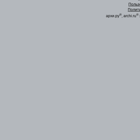
Польз
Полит
®
®
архи.ру
, archi.ru