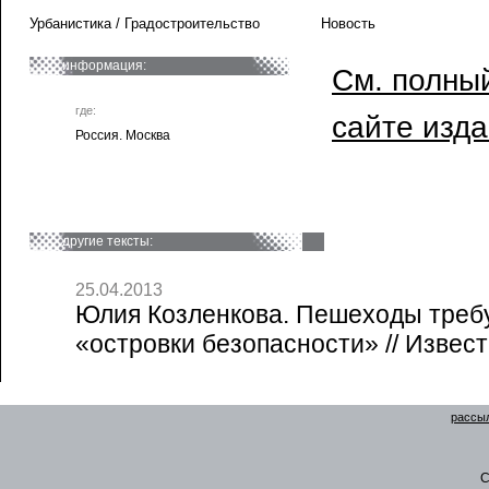
Урбанистика / Градостроительство
Новость
информация:
См. полный
где:
сайте изд
Россия. Москва
другие тексты:
25.04.2013
Юлия Козленкова. Пешеходы треб
«островки безопасности» // Извест
рассыл
C