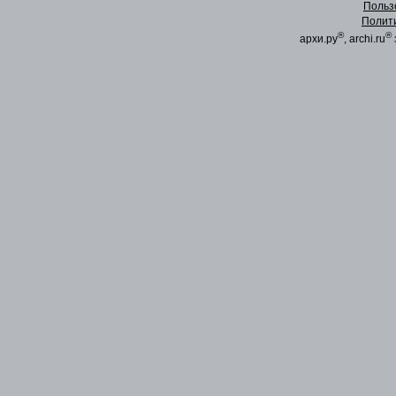
Польз
Полит
®
®
архи.ру
, archi.ru