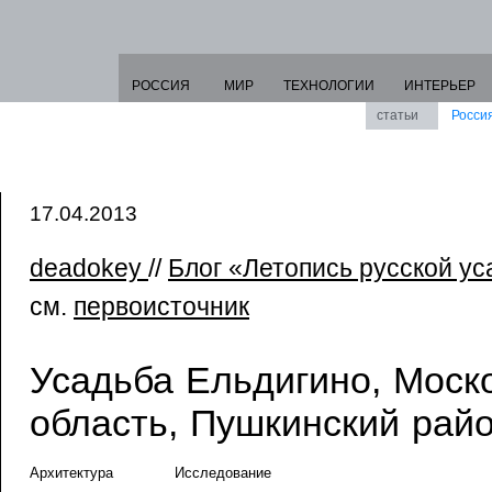
РОССИЯ
МИР
ТЕХНОЛОГИИ
ИНТЕРЬЕР
статьи
Росси
17.04.2013
deadokey
//
Блог «Летопись русской у
см.
первоисточник
Усадьба Ельдигино, Моск
область, Пушкинский рай
Архитектура
Исследование