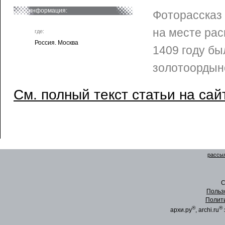
информация:
Фоторассказ 
на месте рас
где:
Россия. Москва
1409 году б
золотоордынс
См. полный текст статьи на сай
рассыл
C
Польз
Полит
®
®
архи.ру
, archi.ru