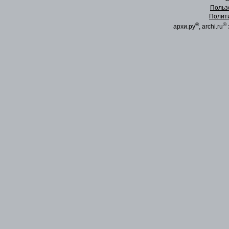
Польз
Полит
®
®
архи.ру
, archi.ru