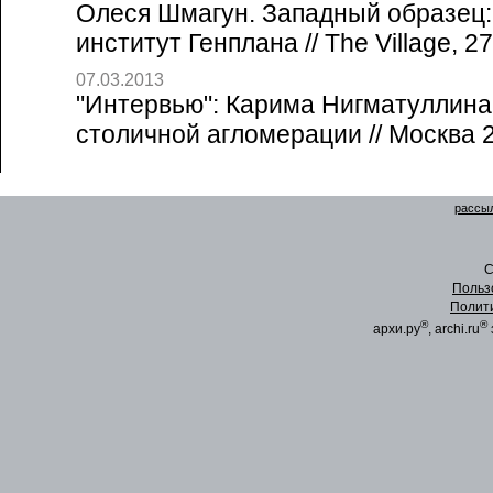
Олеся Шмагун. Западный образец:
институт Генплана // The Village, 2
07.03.2013
"Интервью": Карима Нигматуллина
столичной агломерации // Москва 2
рассыл
C
Польз
Полит
®
®
архи.ру
, archi.ru