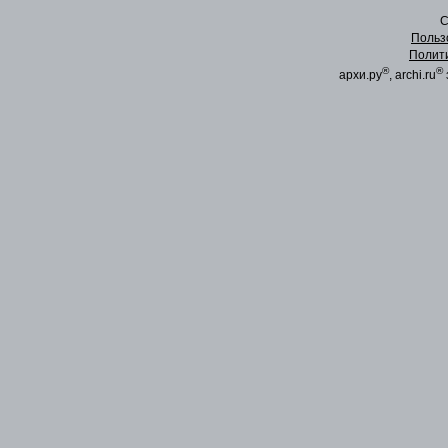
C
Польз
Полит
®
®
архи.ру
, archi.ru