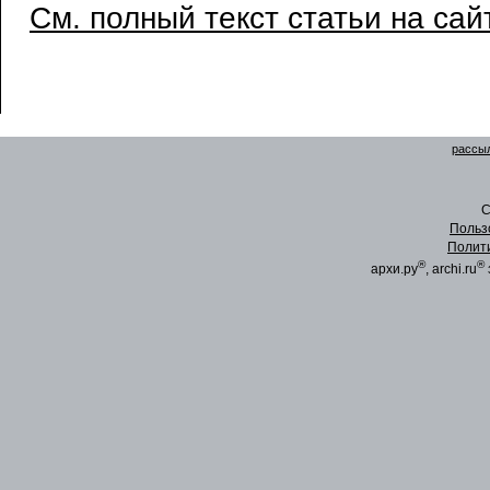
См. полный текст статьи на сай
рассыл
C
Польз
Полит
®
®
архи.ру
, archi.ru