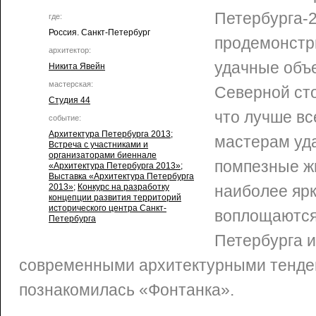
Петербурга-
где:
Россия. Санкт-Петербург
продемонстр
архитектор:
удачные объ
Никита Явейн
мастерская:
Северной ст
Студия 44
что лучше в
событие:
Архитектура Петербурга 2013
;
мастерам уд
Встреча с участниками и
организаторами биеннале
помпезные ж
«Архитектура Петербурга 2013»
;
Выставка «Архитектура Петербурга
2013»
;
Конкурс на разработку
наиболее ярк
концепции развития территорий
исторического центра Санкт-
воплощаются
Петербурга
Петербурга и
современными архитектурными тенд
познакомилась «Фонтанка».