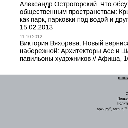
Александр Острогорский. Что обсу
общественным пространствам: Кр
как парк, парковки под водой и дру
15.02.2013
11.10.2012
Виктория Вяхорева. Новый вернис
набережной: Архитекторы Асс и Ш
павильоны художников // Афиша, 1
рассыл
C
Польз
Полит
®
®
архи.ру
, archi.ru