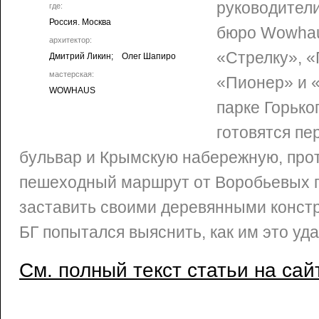
руководители
где:
Россия. Москва
бюро Wowhau
архитектор:
«Стрелку», «
Дмитрий Ликин; Олег Шапиро
мастерская:
«Пионер» и 
WOWHAUS
парке Горьког
готовятся пе
бульвар и Крымскую набережную, про
пешеходный маршрут от Воробьевых г
заставить своими деревянными констр
БГ попытался выяснить, как им это уда
См. полный текст статьи на сай