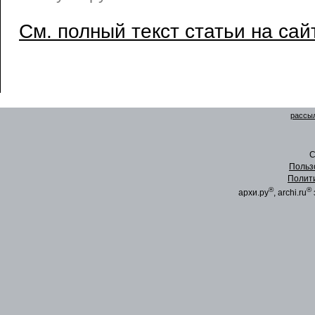
См. полный текст статьи на сай
рассыл
C
Польз
Полит
®
®
архи.ру
, archi.ru