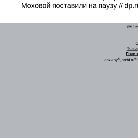
Моховой поставили на паузу // dp.r
рассыл
C
Польз
Полит
®
®
архи.ру
, archi.ru