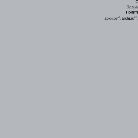
C
Польз
Полит
®
®
архи.ру
, archi.ru