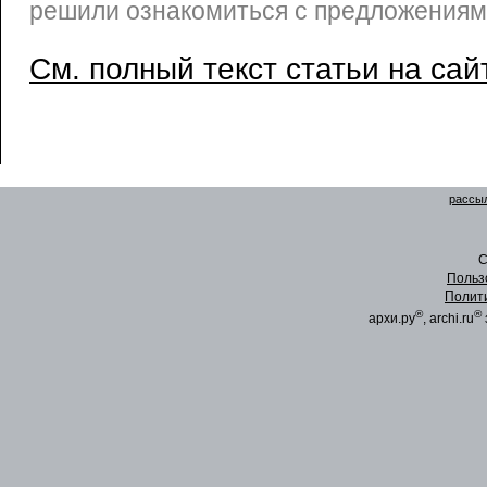
решили ознакомиться с предложениям
См. полный текст статьи на сай
рассыл
C
Польз
Полит
®
®
архи.ру
, archi.ru