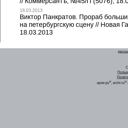
// Коммерсантъ, №45/П (5076), 18.
18.03.2013
Виктор Панкратов. Прораб больши
на петербургскую сцену // Новая Г
18.03.2013
рассыл
C
Польз
Полит
®
®
архи.ру
, archi.ru