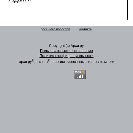
рассылка новостей
контакты
Copyright (c) Архи.ру.
Пользовательское соглашение
Политика конфиденциальности
®
®
архи.ру
, archi.ru
зарегистрированные торговые марки