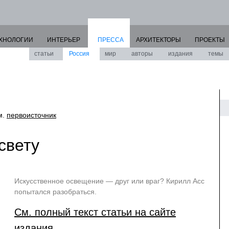
ХНОЛОГИИ
ИНТЕРЬЕР
ПРЕССА
АРХИТЕКТОРЫ
ПРОЕКТЫ
статьи
Россия
мир
авторы
издания
темы
см.
первоисточник
свету
Искусственное освещение — друг или враг? Кирилл Асс
попытался разобраться.
См. полный текст статьи на сайте
издания