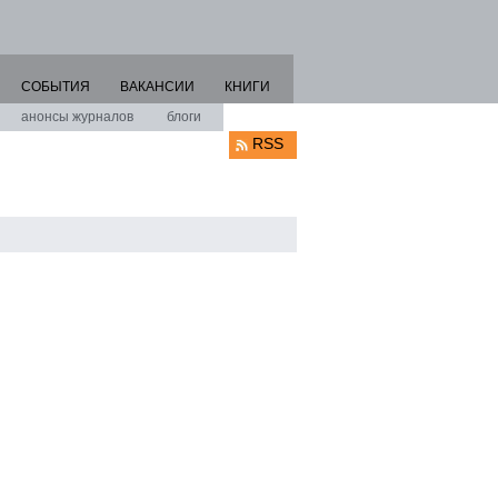
СОБЫТИЯ
ВАКАНСИИ
КНИГИ
анонсы журналов
блоги
RSS