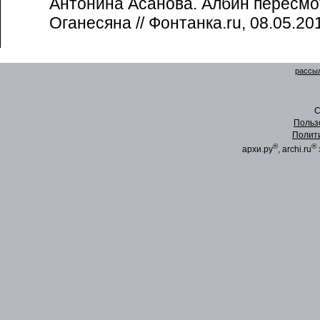
Антонина Асанова. Албин пересмо
Оганесяна // Фонтанка.ru, 08.05.20
рассыл
C
Польз
Полит
®
®
архи.ру
, archi.ru