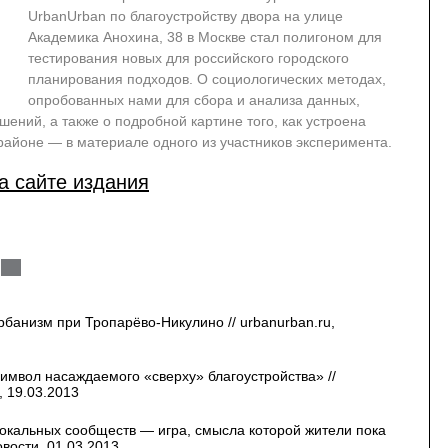
UrbanUrban по благоустройству двора на улице
Академика Анохина, 38 в Москве стал полигоном для
тестирования новых для российского городского
планирования подходов. О социологических методах,
опробованных нами для сбора и анализа данных,
шений, а также о подробной картине того, как устроена
районе — в материале одного из участников эксперимента.
а сайте издания
рбанизм при Тропарёво-Никулино // urbanurban.ru,
символ насаждаемого «сверху» благоустройства» //
, 19.03.2013
окальных сообществ — игра, смысла которой жители пока
вости, 01.03.2013