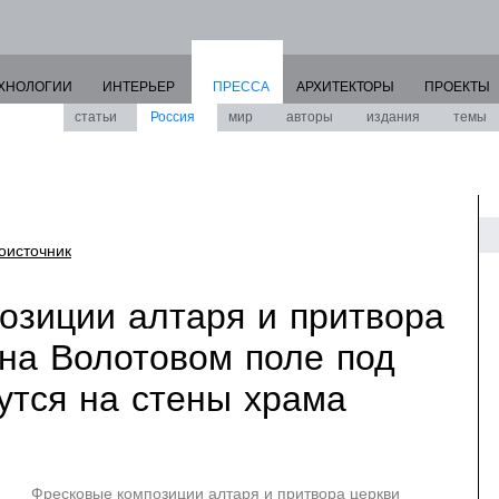
ХНОЛОГИИ
ИНТЕРЬЕР
ПРЕССА
АРХИТЕКТОРЫ
ПРОЕКТЫ
статьи
Россия
мир
авторы
издания
темы
оисточник
озиции алтаря и притвора
 на Волотовом поле под
утся на стены храма
Фресковые композиции алтаря и притвора церкви