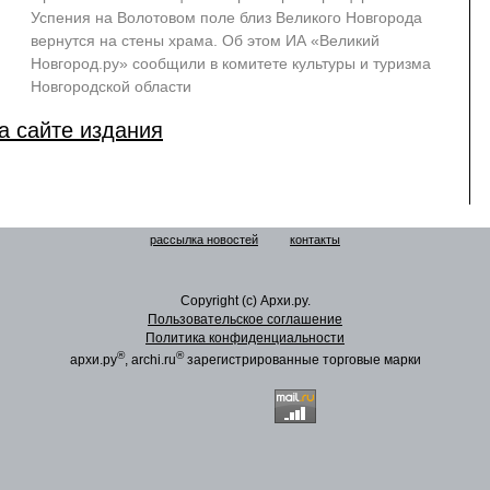
Успения на Волотовом поле близ Великого Новгорода
вернутся на стены храма. Об этом ИА «Великий
Новгород.ру» сообщили в комитете культуры и туризма
Новгородской области
а сайте издания
рассылка новостей
контакты
Copyright (c) Архи.ру.
Пользовательское соглашение
Политика конфиденциальности
®
®
архи.ру
, archi.ru
зарегистрированные торговые марки