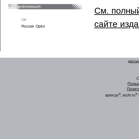
информация:
См. полный
где:
сайте изд
Россия. Орёл
рассыл
C
Польз
Полит
®
®
архи.ру
, archi.ru