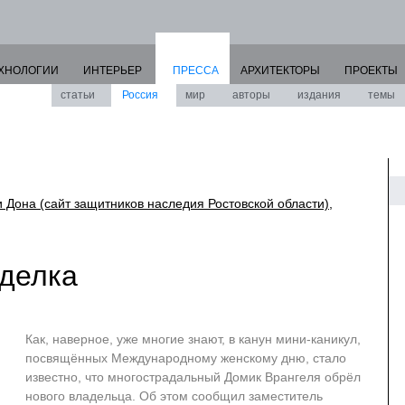
ХНОЛОГИИ
ИНТЕРЬЕР
ПРЕССА
АРХИТЕКТОРЫ
ПРОЕКТЫ
статьи
Россия
мир
авторы
издания
темы
 Дона (сайт защитников наследия Ростовской области)
,
делка
Как, наверное, уже многие знают, в канун мини-каникул,
посвящённых Международному женскому дню, стало
известно, что многострадальный Домик Врангеля обрёл
нового владельца. Об этом сообщил заместитель