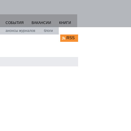
СОБЫТИЯ
ВАКАНСИИ
КНИГИ
анонсы журналов
блоги
RSS