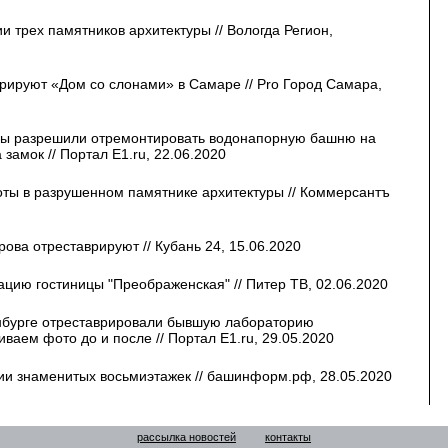
ии трех памятников архитектуры // Вологда Регион,
врируют «Дом со слонами» в Самаре // Pro Город Самара,
ры разрешили отремонтировать водонапорную башню на
замок // Портал E1.ru, 22.06.2020
оты в разрушенном памятнике архитектуры // Коммерсантъ
ова отреставрируют // Кубань 24, 15.06.2020
ацию гостиницы "Преображенская" // Питер ТВ, 02.06.2020
нбурге отреставрировали бывшую лабораторию
аем фото до и после // Портал E1.ru, 29.05.2020
ии знаменитых восьмиэтажек // башинформ.рф, 28.05.2020
рассылка новостей
контакты