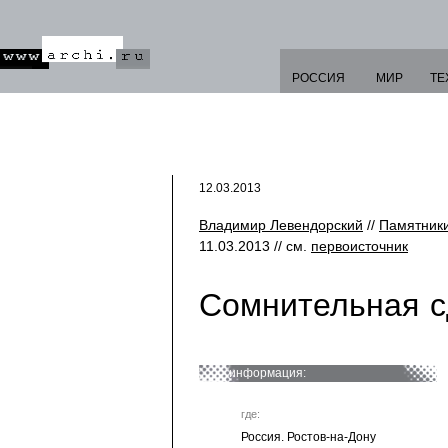
РОССИЯ
МИР
ТЕ
12.03.2013
Владимир Левендорский
//
Памятники
11.03.2013 // см.
первоисточник
Сомнительная с
информация:
где:
Россия. Ростов-на-Дону