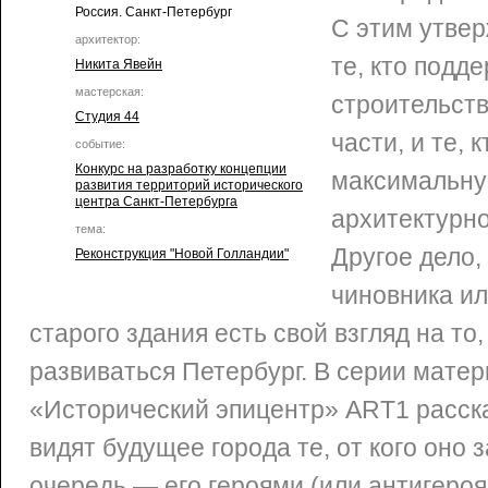
Россия. Санкт-Петербург
С этим утве
архитектор:
те, кто подд
Никита Явейн
мастерская:
строительств
Студия 44
части, и те, 
событие:
Конкурс на разработку концепции
максимальну
развития территорий исторического
центра Санкт-Петербурга
архитектурно
тема:
Другое дело,
Реконструкция "Новой Голландии"
чиновника ил
старого здания есть свой взгляд на то,
развиваться Петербург. В серии мате
«Исторический эпицентр» ART1 расска
видят будущее города те, от кого оно 
очередь — его героями (или антигероя