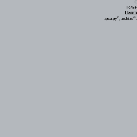
C
Польз
Полит
®
®
архи.ру
, archi.ru