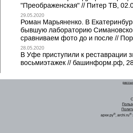
"Преображенская" // Питер ТВ, 02.
29.05.2020
Роман Марьяненко. В Екатеринбур
бывшую лабораторию Симановско
сравниваем фото до и после // Пор
28.05.2020
В Уфе приступили к реставрации 
восьмиэтажек // башинформ.рф, 28
рассыл
C
Польз
Полит
®
®
архи.ру
, archi.ru